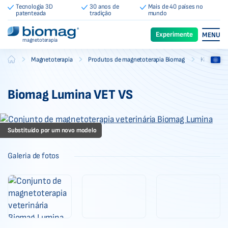
Tecnologia 3D
30 anos de
Mais de 40 países no
patenteada
tradição
mundo
Experimente
MENU
magnetoterapia
-
-
-
Magnetoterapia
Produtos de magnetoterapia Biomag
Kits de m
Biomag
Biomag Lumina VET VS
Substituído por um novo modelo
Galeria de fotos