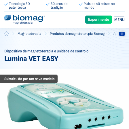
Tecnologia 3D
30 anos de
Mais de 40 países no
patenteada
tradição
mundo
Experimente
MENU
magnetoterapia
-
-
-
Magnetoterapia
Produtos de magnetoterapia Biomag
Aparelhos
Biomag
Dispositivo de magnetoterapia e unidade de controlo
Lumina VET EASY
Substituído por um novo modelo