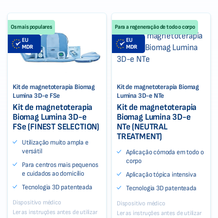
Os mais populares
Para a regeneração de todo o corpo
EU
EU
MDR
MDR
Kit de magnetoterapia Biomag
Kit de magnetoterapia Biomag
Lumina 3D-e FSe
Lumina 3D-e NTe
Kit de magnetoterapia
Kit de magnetoterapia
Biomag Lumina 3D-e
Biomag Lumina 3D-e
FSe (FINEST SELECTION)
NTe (NEUTRAL
TREATMENT)
Utilização muito ampla e
versátil
Aplicação cómoda em todo o
corpo
Para centros mais pequenos
e cuidados ao domicílio
Aplicação tópica intensiva
Tecnologia 3D patenteada
Tecnologia 3D patenteada
Dispositivo médico
Dispositivo médico
Ler as instruções antes de utilizar
Ler as instruções antes de utilizar