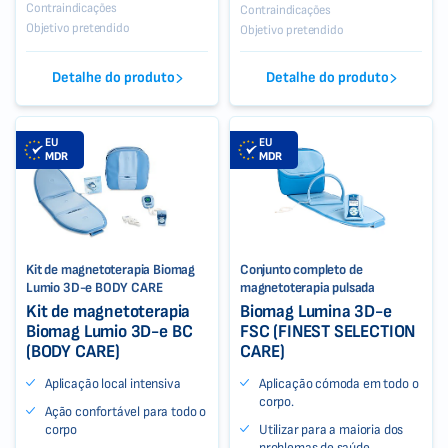
Contraindicações
Contraindicações
Objetivo pretendido
Objetivo pretendido
Detalhe do produto
Detalhe do produto
EU
EU
MDR
MDR
Kit de magnetoterapia Biomag
Conjunto completo de
Lumio 3D-e BODY CARE
magnetoterapia pulsada
Kit de magnetoterapia
Biomag Lumina 3D-e
Biomag Lumio 3D-e BC
FSC (FINEST SELECTION
(BODY CARE)
CARE)
Aplicação local intensiva
Aplicação cómoda em todo o
corpo.
Ação confortável para todo o
corpo
Utilizar para a maioria dos
problemas de saúde.