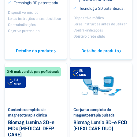
Tecnologia 3D patenteada
Tecnologia 3D patenteada.
Dispositivo médico
Dispositivo médico
Ler as instruções antes de utilizar
Ler as instruções antes de utilizar
Contraindicações
Contra-indicações
Objetivo pretendido
Objetivo pretendido
Detalhe do produto
Detalhe do produto
EU
O kit mais vendido para profissionais
MDR
EU
MDR
Conjunto completo de
Conjunto completo de
magnetoterapia clínica
magnetoterapia pulsada
Biomag Lumina 3D-e
Biomag Lumio 3D-e FCD
MDc (MEDICAL DEEP
(FLEXI CARE DUO)
CARE)