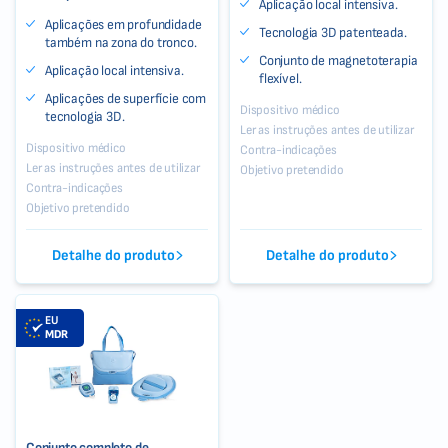
Aplicação local intensiva.
Aplicações em profundidade
Tecnologia 3D patenteada.
também na zona do tronco.
Conjunto de magnetoterapia
Aplicação local intensiva.
flexível.
Aplicações de superfície com
Dispositivo médico
tecnologia 3D.
Ler as instruções antes de utilizar
Dispositivo médico
Contra-indicações
Ler as instruções antes de utilizar
Objetivo pretendido
Contra-indicações
Objetivo pretendido
Detalhe do produto
Detalhe do produto
EU
MDR
Conjunto completo de