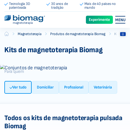
Tecnologia 3D
30 anos de
Mais de 40 países no
patenteada
tradição
mundo
Experimente
MENU
magnetoterapia
-
-
-
Magnetoterapia
Produtos de magnetoterapia Biomag
Kits de m
Biomag
Kits de magnetoterapia Biomag
Para quem
Ver tudo
Domiciliar
Profissional
Veterinária
Todos os kits de magnetoterapia pulsada
Biomag