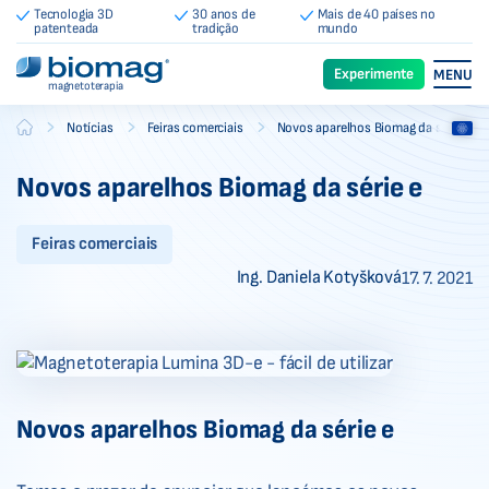
Tecnologia 3D
30 anos de
Mais de 40 países no
patenteada
tradição
mundo
Experimente
MENU
magnetoterapia
-
-
-
Notícias
Feiras comerciais
Novos aparelhos Biomag da série e
Biomag
Novos aparelhos Biomag da série e
Feiras comerciais
Ing. Daniela Kotyšková
17. 7. 2021
Novos aparelhos Biomag da série e