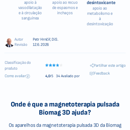
apoio à
apoio ao recuo
desintoxicante
vasodilatação
de espasmos e
apoio ao
e à circulação
inchaços
metabolismo e
sanguínea
à
desintoxicação
Autor
Petr Hrnčíř, DiS.
Revisão
12.6.2026
Classificação do
Partilhar este artigo
produto
Feedback
Como avaliar
4,0
/5
34 Avaliado por
Onde é que a magnetoterapia pulsada
Biomag 3D ajuda?
Os aparelhos da magnetoterapia pulsada 3D da Biomag