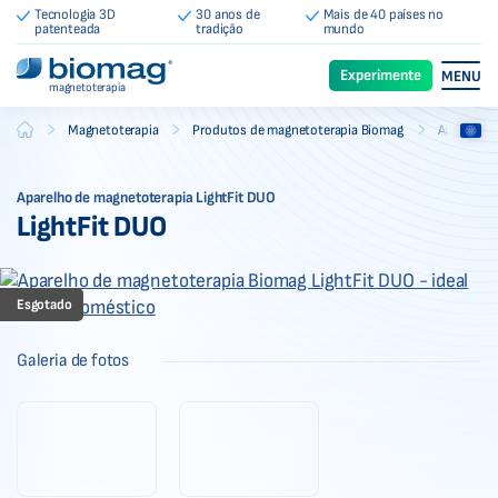
Tecnologia 3D
30 anos de
Mais de 40 países no
patenteada
tradição
mundo
Experimente
MENU
magnetoterapia
-
-
-
Magnetoterapia
Produtos de magnetoterapia Biomag
Aparelhos
Biomag
Aparelho de magnetoterapia LightFit DUO
LightFit DUO
Esgotado
Galeria de fotos